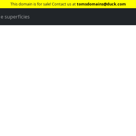
This domain is for sale! Contact us at
tomsdomains@duck.com
e superfícies