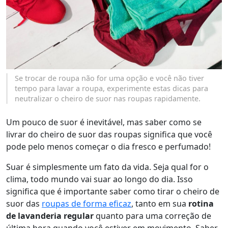
Se trocar de roupa não for uma opção e você não tiver
tempo para lavar a roupa, experimente estas dicas para
neutralizar o cheiro de suor nas roupas rapidamente.
Um pouco de suor é inevitável, mas saber como se
livrar do cheiro de suor das roupas significa que você
pode pelo menos começar o dia fresco e perfumado!
Suar é simplesmente um fato da vida. Seja qual for o
clima, todo mundo vai suar ao longo do dia. Isso
significa que é importante saber como tirar o cheiro de
suor das
roupas de forma eficaz
, tanto em sua
rotina
de lavanderia regular
quanto para uma correção de
última hora quando você estiver em movimento. Saber