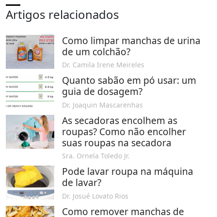
Artigos relacionados
Como limpar manchas de urina
de um colchão?
Dr. Camila Irene Meireles
Quanto sabão em pó usar: um
guia de dosagem?
Dr. Joaquin Mascarenhas
As secadoras encolhem as
roupas? Como não encolher
suas roupas na secadora
Sra. Ornela Toledo Jr.
Pode lavar roupa na máquina
de lavar?
Dr. Josué Lovato Rios
Como remover manchas de