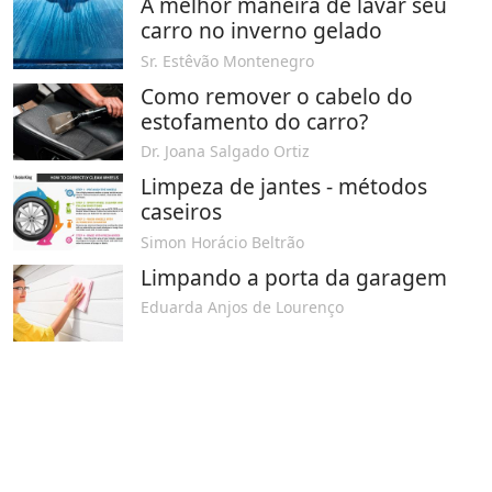
A melhor maneira de lavar seu
carro no inverno gelado
Sr. Estêvão Montenegro
Como remover o cabelo do
estofamento do carro?
Dr. Joana Salgado Ortiz
Limpeza de jantes - métodos
caseiros
Simon Horácio Beltrão
Limpando a porta da garagem
Eduarda Anjos de Lourenço