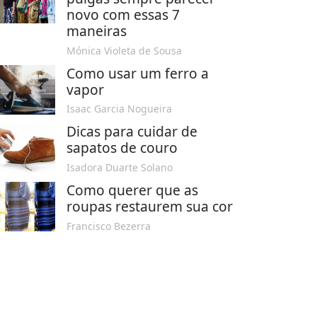
novo com essas 7
maneiras
Mónica Violeta de Sousa
Como usar um ferro a
vapor
Isaac Garcia Nogueira
Dicas para cuidar de
sapatos de couro
Isadora Duarte Solano
Como querer que as
roupas restaurem sua cor
Francisco Bezerra