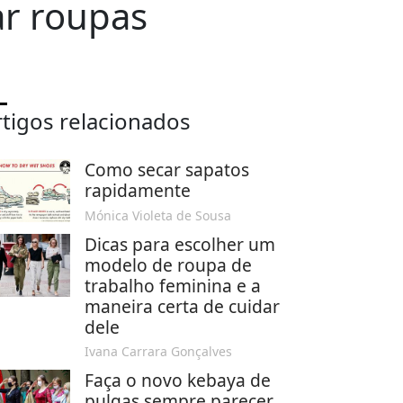
r roupas
rtigos relacionados
Como secar sapatos
rapidamente
Mónica Violeta de Sousa
Dicas para escolher um
modelo de roupa de
trabalho feminina e a
maneira certa de cuidar
dele
Ivana Carrara Gonçalves
Faça o novo kebaya de
pulgas sempre parecer