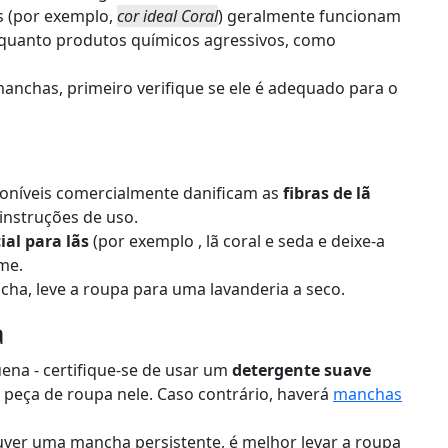
 (por exemplo,
cor ideal Coral
) geralmente funcionam
nquanto produtos químicos agressivos, como
anchas, primeiro verifique se ele é adequado para o
oníveis comercialmente danificam as
fibras de lã
 instruções de uso.
ial para lãs
(por exemplo
, lã coral e seda e deixe-a
me.
cha, leve a roupa para uma lavanderia a seco.
a
na - certifique-se de usar um
detergente suave
peça de roupa nele. Caso contrário, haverá
manchas
uver uma mancha persistente, é melhor levar a roupa