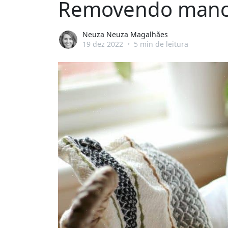
Removendo manch
Neuza Neuza Magalhães
19 dez 2022
•
5 min de leitura