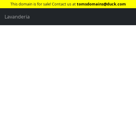
This domain is for sale! Contact us at
tomsdomains@duck.com
Lavanderia