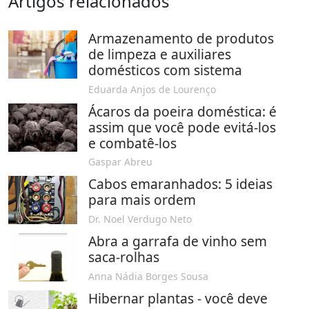
Artigos relacionados
Armazenamento de produtos
de limpeza e auxiliares
domésticos com sistema
Eduarda Anjos de Lourenço
Ácaros da poeira doméstica: é
assim que você pode evitá-los
e combatê-los
Gaspar Abreu
Cabos emaranhados: 5 ideias
para mais ordem
Dr. Noel Verdugo Neto
Abra a garrafa de vinho sem
saca-rolhas
Anna Nádia Borges Sousa
Hibernar plantas - você deve