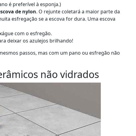
o é preferível à esponja.)
scova de nylon
. O rejunte coletará a maior parte da
m muita esfregação se a escova for dura. Uma escova
xágue com o esfregão.
ra deixar os azulejos brilhando!
os mesmos passos, mas com um pano ou esfregão não
erâmicos não vidrados