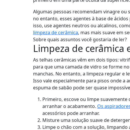
primeiro em uma parte oculta da superfície.
Algumas pessoas recomendam vinagre ou s
no entanto, esses agentes à base de ácidos 
isso, use agentes neutros ou alcalinos, co
limpeza de cerâmica
, mas mais suave em se
Sobre quais assuntos você gostaria de ler?
Limpeza de cerâmica 
As telhas cerâmicas vêm em dois tipos: vitri
para que uma camada de vidro se forme no 
manchas. No entanto, a limpeza regular e lev
Isso vale especialmente para pisos onde a a
espuma de sabão pode ser quase impossíve
Primeiro, escove ou limpe suavemente 
arranhar o acabamento.
Os aspiradore
acessórios pode arranhar.
Misture uma solução suave de detergen
Limpe o chão com a solução, limpando a