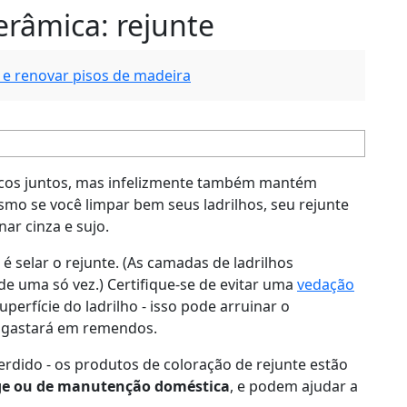
erâmica: rejunte
r e renovar pisos de madeira
cos juntos, mas infelizmente também mantém
mo se você limpar bem seus ladrilhos, seu rejunte
ar cinza e sujo.
r é selar o rejunte. (As camadas de ladrilhos
de uma só vez.) Certifique-se de evitar uma
vedação
perfície do ladrilho - isso pode arruinar o
esgastará em remendos.
perdido - os produtos de coloração de rejunte estão
lage ou de manutenção doméstica
, e podem ajudar a