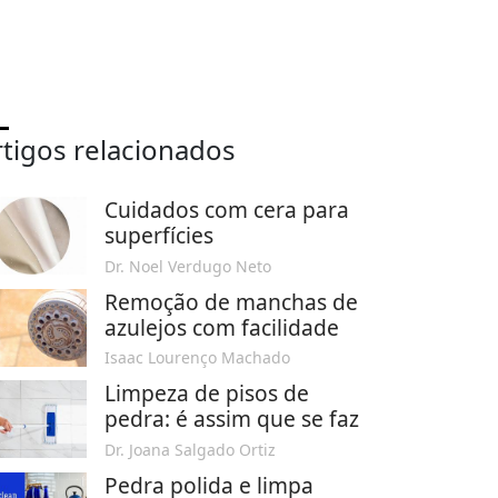
rtigos relacionados
Cuidados com cera para
superfícies
Dr. Noel Verdugo Neto
Remoção de manchas de
azulejos com facilidade
Isaac Lourenço Machado
Limpeza de pisos de
pedra: é assim que se faz
Dr. Joana Salgado Ortiz
Pedra polida e limpa