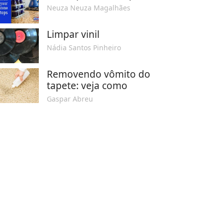
Neuza Neuza Magalhães
Limpar vinil
Nádia Santos Pinheiro
Removendo vômito do
tapete: veja como
Gaspar Abreu