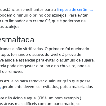
ubstâncias semelhantes para a
limpeza de cerâmica
,
podem diminuir o brilho dos azulejos. Para evitar
mo um
limpador em creme Cif
, que é poderoso na
us azulejos.
esmaltada
ficadas e não vitrificadas. O primeiro foi queimado
topo, tornando-o suave, durável e à prova de
e ainda é essencial para evitar o acúmulo de sujeira.
reia pode desgastar o brilho e no chuveiro, onde a
l de remover.
os azulejos para remover qualquer grão que possa
s
geralmente devem ser evitados, pois a maioria dos
te não ácido e água. (Cif é um bom exemplo.)
s áreas mais difíceis com um pano macio, se