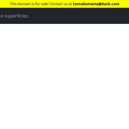
This domain is for sale! Contact us at
tomsdomains@duck.com
e superfícies